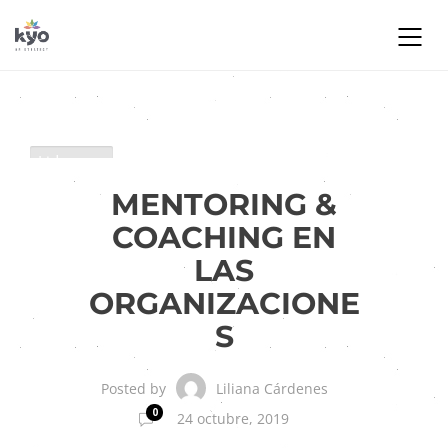
Liderazgo
Tendencias de RH
MENTORING &
COACHING EN
LAS
ORGANIZACIONE
S
Liliana Cárdenes
Posted by
0
24 octubre, 2019